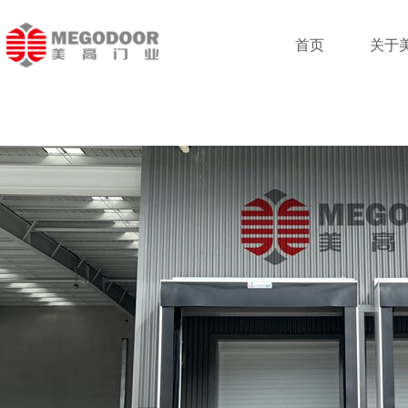
跳
至
首页
关于
内
容